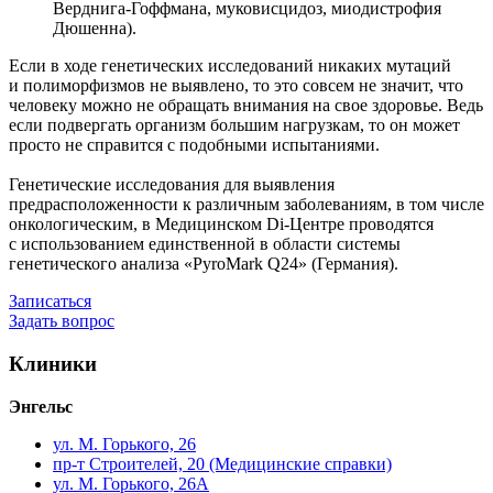
Верднига-Гоффмана, муковисцидоз, миодистрофия
Дюшенна).
Если в ходе генетических исследований никаких мутаций
и полиморфизмов не выявлено, то это совсем не значит, что
человеку можно не обращать внимания на свое здоровье. Ведь
если подвергать организм большим нагрузкам, то он может
просто не справится с подобными испытаниями.
Генетические исследования для выявления
предрасположенности к различным заболеваниям, в том числе
онкологическим, в Медицинском Di-Центре проводятся
с использованием единственной в области системы
генетического анализа «PyroMark Q24» (Германия).
Записаться
Задать вопрос
Клиники
Энгельс
ул. М. Горького, 26
пр-т Строителей, 20 (Медицинские справки)
ул. М. Горького, 26А