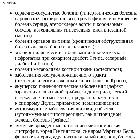
к ним:
сердечно-сосудистые болезни (гипертоническая болезнь,
варикозное расширение вен, тромбофилия, ишемическая
болезнь сердца, атеросклероз аорты и коронарных
сосудов, артериальная гипертензия, риск внезапной
смерти);
болезни органов дыхания (хроническая обструктивная
болезнь легких, бронхиальная астма);
эндокринологические заболевания (диабетическая
нефропатия при сахарном диабете I типа, сахарный
диабет I и II типа);
болезни метаболизма костной ткани (остеопороз);
заболевания желудочно-кишечного тракта
(неспецифический язвенный колит, болезнь Крона);
акушерско-гинекологические заболевания (дефект
заращения невральной трубки, эндометриоз, легкий
и тяжелый чистый гестоз, предрасположенность
к синдрому Дауна, привычное невынашивание);
аутоиммунные заболевания щитовидной железы
(аутоиммунный гипотиреоидит, рак щитовидной
железы, болезнь Грейвса);
тяжелые врожденные патологии (миотоническая
дистрофия, хорея Гентингтона, синдром Мартина-Белл,
фенилкетонурия, адреногенитальный синдром, болезнь