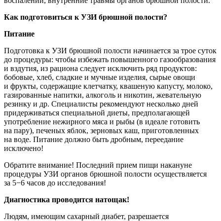
воспалений, внутренние травмы органов брюшной полости.
Как подготовиться к УЗИ брюшной полости?
Питание
Подготовка к УЗИ брюшной полости начинается за трое суток
до процедуры: чтобы избежать повышенного газообразования
и вздутия, из рациона следует исключить ряд продуктов:
бобовые, хлеб, сладкие и мучные изделия, сырые овощи
и фрукты, содержащие клетчатку, квашеную капусту, молоко,
газированные напитки, алкоголь и никотин, жевательную
резинку и др. Специалисты рекомендуют несколько дней
придерживаться специальной диеты, предполагающей
употребление нежирного мяса и рыбы (в идеале готовить
на пару), печеных яблок, зерновых каш, приготовленных
на воде. Питание должно быть дробным, переедание
исключено!
Обратите внимание! Последний прием пищи накануне
процедуры УЗИ органов брюшной полости осуществляется
за 5−6 часов до исследования!
Диагностика проводится натощак!
Людям, имеющим сахарный диабет, разрешается