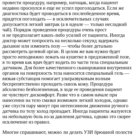
провести процедуру, например, натощак, когда пациент
недавно проснулся и еще не успел проголодаться. Если же
диагностика будет проводиться в послеобеденное время,
придется поголодать — в исключительных случаях
допускается легкий завтрак (а в идеале — только несладкий
чай). Порядок проведения процедуры очень прост
и не предполагает каких-либо усилий от пациента. Иногда
доктор может попросить на несколько секунд задержать
дыхание или изменить позу — чтобы более детально
рассмотреть целевой орган. В целом же вам нужно будет
просто неподвижно лежать на кушетке в предложенной позе,
в то время как врач будет водить по части тела специальным
датчиком. Для более качественного сканирования внутренних
органов на поверхность тела наносится специальный гель —
вязкая субстанция помогает ультразвуковым волнам
беспрепятственно проходить сквозь кожу. Процедура
абсолютно безболезненная, в ходе ее проведения пациент
не чувствует дискомфорт. Разве что в самом начале при
нанесении на тело смазки возможен легкий холодок, однако
уже спустя пару минут при интенсивном движении ручного
датчика по телу холод пропадает. Иногда пациенты жалуются
на небольшую боль из-за давления датчика, однако это скорее
исключение из правил.
Многие спрашивают, можно ли делать УЗИ брюшной полости