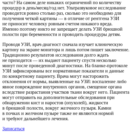
часто? На самом деле никаких ограничений по количеству
процедур в день/месяц/год нет. Ультразвуковое исследование
проводится ровно столько раз, сколько это необходимо для
получения четкой картины — в отличие от рентгена УЗИ
не приносит человеку ровным счетом никакого вреда.
Именно поэтому никто не запрещает делать УЗИ брюшной
полости при беременности и проводить процедуры детям.
Проводя УЗИ, врач-диагност сначала изучает клиническую
картину на экране монитора и лишь потом пишет заключение.
Традиционно результатов исследования долго ждать
не приходится — их выдают пациенту спустя несколько
минут после проведенной диагностики. На бланке-протоколе
УЗИ зафиксированы все нормативные показатели и данные
по конкретному пациенту. Врача могут насторожить
отклонения от нормы, выявленные на УЗИ: воспаление либо
явное повреждение внутренних органов, смещение органа
вследствие разрастания участков ткани вокруг него. Пациента
могут отправить на дополнительные обследования при
обнаружении кист и наростов (опухолей), жидкости
в брюшной полости, вокруг желчного пузыря. Камни
в почках и желчном пузыре также не являются нормой
и требуют дальнейшего лечения.
Записаться