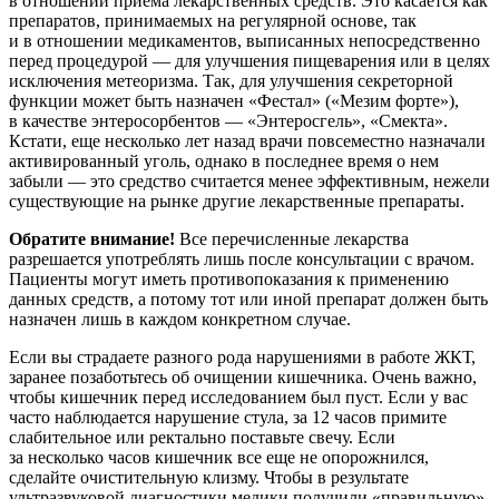
в отношении приема лекарственных средств. Это касается как
препаратов, принимаемых на регулярной основе, так
и в отношении медикаментов, выписанных непосредственно
перед процедурой — для улучшения пищеварения или в целях
исключения метеоризма. Так, для улучшения секреторной
функции может быть назначен «Фестал» («Мезим форте»),
в качестве энтеросорбентов — «Энтеросгель», «Смекта».
Кстати, еще несколько лет назад врачи повсеместно назначали
активированный уголь, однако в последнее время о нем
забыли — это средство считается менее эффективным, нежели
существующие на рынке другие лекарственные препараты.
Обратите внимание!
Все перечисленные лекарства
разрешается употреблять лишь после консультации с врачом.
Пациенты могут иметь противопоказания к применению
данных средств, а потому тот или иной препарат должен быть
назначен лишь в каждом конкретном случае.
Если вы страдаете разного рода нарушениями в работе ЖКТ,
заранее позаботьтесь об очищении кишечника. Очень важно,
чтобы кишечник перед исследованием был пуст. Если у вас
часто наблюдается нарушение стула, за 12 часов примите
слабительное или ректально поставьте свечу. Если
за несколько часов кишечник все еще не опорожнился,
сделайте очистительную клизму. Чтобы в результате
ультразвуковой диагностики медики получили «правильную»