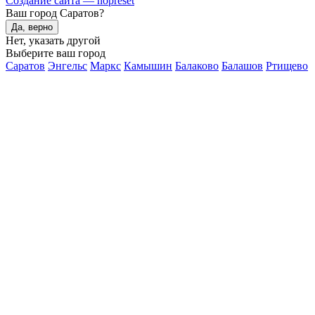
Создание сайта — nopreset
Ваш город Саратов?
Да, верно
Нет, указать другой
Выберите ваш город
Саратов
Энгельс
Маркс
Камышин
Балаково
Балашов
Ртищево