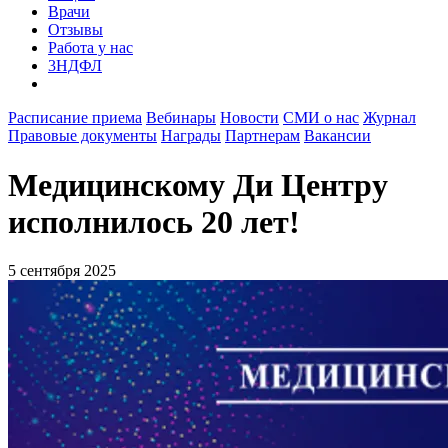
Врачи
Отзывы
Работа у нас
3НДФЛ
Расписание приема
Вебинары
Новости
СМИ о нас
Журнал
Правовые документы
Награды
Партнерам
Вакансии
Медицинскому Ди Центру
исполнилось 20 лет!
5 сентября 2025