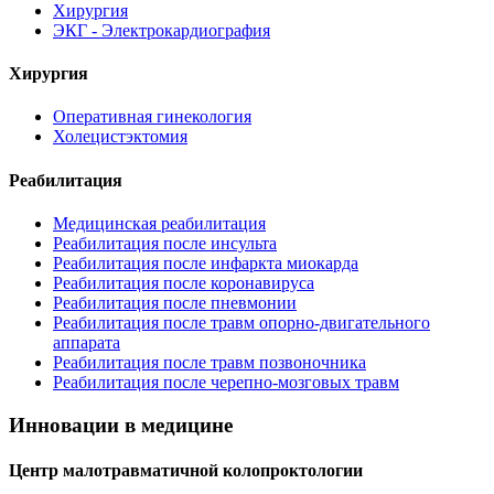
Хирургия
ЭКГ - Электрокардиография
Хирургия
Оперативная гинекология
Холецистэктомия
Реабилитация
Медицинская реабилитация
Реабилитация после инсульта
Реабилитация после инфаркта миокарда
Реабилитация после коронавируса
Реабилитация после пневмонии
Реабилитация после травм опорно-двигательного
аппарата
Реабилитация после травм позвоночника
Реабилитация после черепно-мозговых травм
Инновации в медицине
Центр малотравматичной колопроктологии