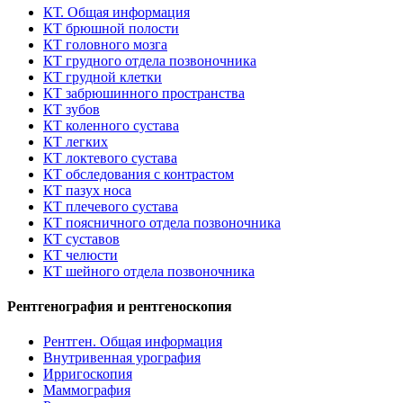
КТ. Общая информация
КТ брюшной полости
КТ головного мозга
КТ грудного отдела позвоночника
КТ грудной клетки
КТ забрюшинного пространства
КТ зубов
КТ коленного сустава
КТ легких
КТ локтевого сустава
КТ обследования с контрастом
КТ пазух носа
КТ плечевого сустава
КТ поясничного отдела позвоночника
КТ суставов
КТ челюсти
КТ шейного отдела позвоночника
Рентгенография и рентгеноскопия
Рентген. Общая информация
Внутривенная урография
Ирригоскопия
Маммография