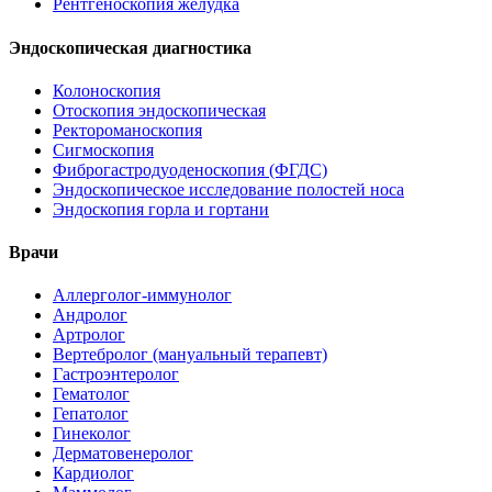
Рентгеноскопия желудка
Эндоскопическая диагностика
Колоноскопия
Отоскопия эндоскопическая
Ректороманоскопия
Сигмоскопия
Фиброгастродуоденоскопия (ФГДС)
Эндоскопическое исследование полостей носа
Эндоскопия горла и гортани
Врачи
Аллерголог-иммунолог
Андролог
Артролог
Вертебролог (мануальный терапевт)
Гастроэнтеролог
Гематолог
Гепатолог
Гинеколог
Дерматовенеролог
Кардиолог