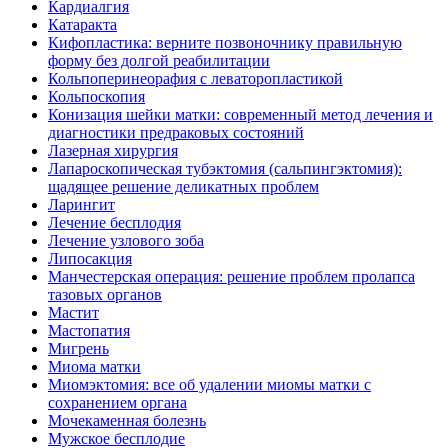
Кардиалгия
Катаракта
Кифопластика: верните позвоночнику правильную
форму без долгой реабилитации
Кольпоперинеорафия с леваторопластикой
Кольпоскопия
Конизация шейки матки: современный метод лечения и
диагностики предраковых состояний
Лазерная хирургия
Лапароскопическая тубэктомия (сальпингэктомия):
щадящее решение деликатных проблем
Ларингит
Лечение бесплодия
Лечение узлового зоба
Липосакция
Манчестерская операция: решение проблем пролапса
тазовых органов
Мастит
Мастопатия
Мигрень
Миома матки
Миомэктомия: все об удалении миомы матки с
сохранением органа
Мочекаменная болезнь
Мужское бесплодие