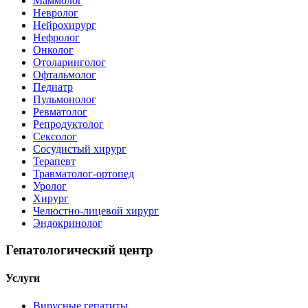
Маммолог
Невролог
Нейрохирург
Нефролог
Онколог
Отоларинголог
Офтальмолог
Педиатр
Пульмонолог
Ревматолог
Репродуктолог
Сексолог
Сосудистый хирург
Терапевт
Травматолог-ортопед
Уролог
Хирург
Челюстно-лицевой хирург
Эндокринолог
Гепатологический центр
Услуги
Вирусные гепатиты