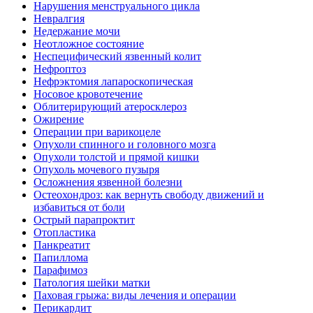
Нарушения менструального цикла
Невралгия
Недержание мочи
Неотложное состояние
Неспецифический язвенный колит
Нефроптоз
Нефрэктомия лапароскопическая
Носовое кровотечение
Облитерирующий атеросклероз
Ожирение
Операции при варикоцеле
Опухоли спинного и головного мозга
Опухоли толстой и прямой кишки
Опухоль мочевого пузыря
Осложнения язвенной болезни
Остеохондроз: как вернуть свободу движений и
избавиться от боли
Острый парапроктит
Отопластика
Панкреатит
Папиллома
Парафимоз
Патология шейки матки
Паховая грыжа: виды лечения и операции
Перикардит