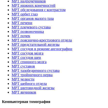
МРТ надпочечников
МРТ нижних конечностей
МРТ обследования с контрастом
МРТ орбит глаз
МРТ органов малого таза
МРТ печени
МРТ плечевого сустава
МРТ позвоночника
МРТ почек
МРТ пояснично-крестцового отдела
МРТ предстательной железы
МРТ сосудов в режиме ангиографии
МРТ сосудов мозга
МРТ сосудов шеи
МРТ спинного мозга
МРТ суставов
МРТ тазобедренного сустава
МРТ тройничного нерва
МРТ челюсти
МРТ шейного отдела
МРТ щитовидной железы
МРТ яичников
Компьютерная томография