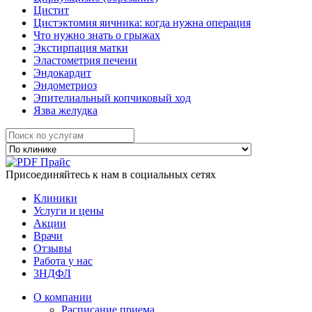
Цистит
Цистэктомия яичника: когда нужна операция
Что нужно знать о грыжах
Экстирпация матки
Эластометрия печени
Эндокардит
Эндометриоз
Эпителиальный копчиковый ход
Язва желудка
Прайс
Присоединяйтесь к нам в социальных сетях
Клиники
Услуги и цены
Акции
Врачи
Отзывы
Работа у нас
3НДФЛ
О компании
Расписание приема