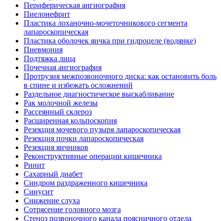
Периферическая ангиография
Пиелонефрит
Пластика лоханочно-мочеточникового сегмента
лапароскопическая
Пластика оболочек яичка при гидроцеле (водянке)
Пневмония
Подтяжка лица
Почечная ангиография
Протрузия межпозвоночного диска: как остановить боль
в спине и избежать осложнений
Раздельное диагностическое выскабливание
Рак молочной железы
Рассеянный склероз
Расширенная кольпоскопия
Резекция мочевого пузыря лапароскопическая
Резекция почки лапароскопическая
Резекция яичников
Реконструктивные операции кишечника
Ринит
Сахарный диабет
Синдром раздраженного кишечника
Синусит
Снижение слуха
Сотрясение головного мозга
Стеноз позвоночного канала поясничного отдела