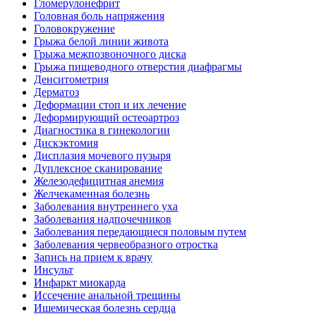
Гломерулонефрит
Головная боль напряжения
Головокружение
Грыжа белой линии живота
Грыжа межпозвоночного диска
Грыжа пищеводного отверстия диафрагмы
Денситометрия
Дерматоз
Деформации стоп и их лечение
Деформирующий остеоартроз
Диагностика в гинекологии
Дискэктомия
Дисплазия мочевого пузыря
Дуплексное сканирование
Железодефицитная анемия
Желчекаменная болезнь
Заболевания внутреннего уха
Заболевания надпочечников
Заболевания передающиеся половым путем
Заболевания червеобразного отростка
Запись на прием к врачу
Инсульт
Инфаркт миокарда
Иссечение анальной трещины
Ишемическая болезнь сердца