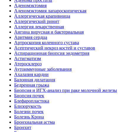
Аденома простаты
Аденомэктомия
Аденомэктомия лапароскопическая
Аллергическая крапивница
Аллергический ринит
Аллергия лекарственная
Ангина вирусная и бактериальная
Аритмия сердца
Артроскопия коленного сустава
Асептический некроз костей и суставов
Аспирационная биопсия эндометрия
Астигматизм
Атеросклероз
Аутоиммунные заболевания
Ахалазия кардии
Балонная дилатация
Бедренная грыжа
Биопсия и ИГХ-анализ при раке молочной железы
Биопсия почек
Блефаропластика
Близорукость
Болезни почек
Болезнь Крона
Бронхиальная астма
Бронхит