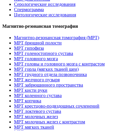
Серологические исследования
Спермограмма
Цитологические исследования
Магнитно-резонансная томография
Магнитно-резонансная томография (МРТ)
МРТ брюшной полости
МРТ гипофиза
МРТ голеностопного сустава
МРТ головного мозга
МРТ головы и головного мозга с контрастом
МРТ горла (мягких тканей шеи)
МРТ грудного отдела позвоночника
МРТ желчного пузыря
МРТ забрюшинного пространства
МРТ кисти руки
МРТ коленного сустава
МРТ копчика
МРТ крестцово-подвздошных сочленений
МРТ локтевого сустава
МРТ молочных желез
МРТ молочных желез с контрастом
МРТ мягких тканей