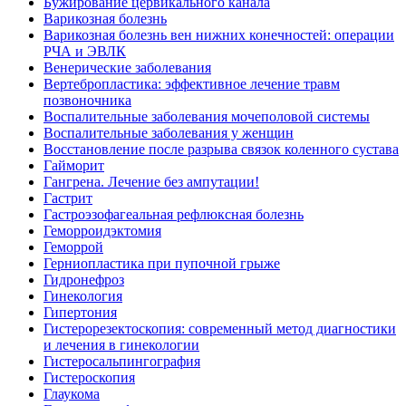
Бужирование цервикального канала
Варикозная болезнь
Варикозная болезнь вен нижних конечностей: операции
РЧА и ЭВЛК
Венерические заболевания
Вертебропластика: эффективное лечение травм
позвоночника
Воспалительные заболевания мочеполовой системы
Воспалительные заболевания у женщин
Восстановление после разрыва связок коленного сустава
Гайморит
Гангрена. Лечение без ампутации!
Гастрит
Гастроэзофагеальная рефлюксная болезнь
Геморроидэктомия
Геморрой
Герниопластика при пупочной грыже
Гидронефроз
Гинекология
Гипертония
Гистерорезектоскопия: современный метод диагностики
и лечения в гинекологии
Гистеросальпингография
Гистероскопия
Глаукома