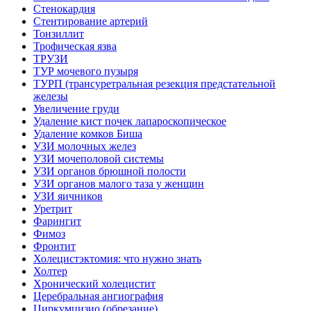
Стенокардия
Стентирование артерий
Тонзиллит
Трофическая язва
ТРУЗИ
ТУР мочевого пузыря
ТУРП (трансуретральная резекция предстательной
железы
Увеличение груди
Удаление кист почек лапароскопическое
Удаление комков Биша
УЗИ молочных желез
УЗИ мочеполовой системы
УЗИ органов брюшной полости
УЗИ органов малого таза у женщин
УЗИ яичников
Уретрит
Фарингит
Фимоз
Фронтит
Холецистэктомия: что нужно знать
Холтер
Хронический холецистит
Церебральная ангиография
Циркумцизио (обрезание)