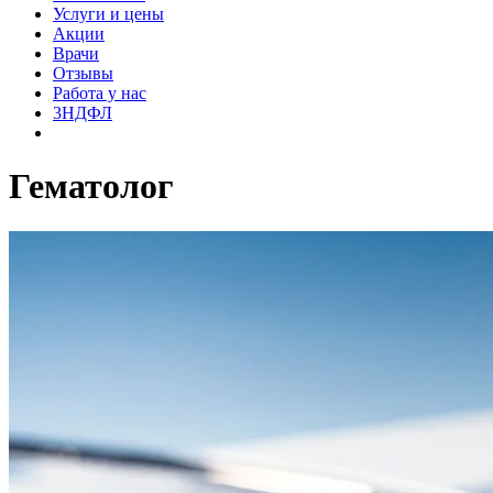
Услуги и цены
Акции
Врачи
Отзывы
Работа у нас
3НДФЛ
Гематолог