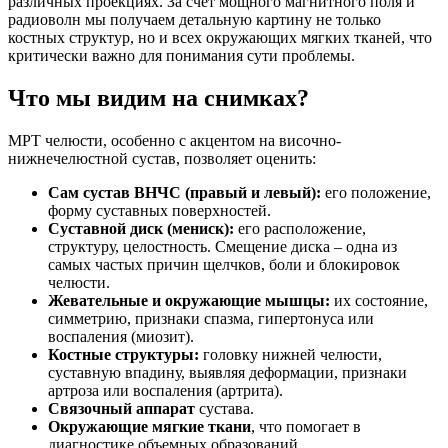
различных проекциях. За счет мощного магнитного поля и
радиоволн мы получаем детальную картину не только
костных структур, но и всех окружающих мягких тканей, что
критически важно для понимания сути проблемы.
Что мы видим на снимках?
МРТ челюсти, особенно с акцентом на височно-
нижнечелюстной сустав, позволяет оценить:
Сам сустав ВНЧС (правый и левый):
его положение,
форму суставных поверхностей.
Суставной диск (мениск):
его расположение,
структуру, целостность. Смещение диска – одна из
самых частых причин щелчков, боли и блокировок
челюсти.
Жевательные и окружающие мышцы:
их состояние,
симметрию, признаки спазма, гипертонуса или
воспаления (миозит).
Костные структуры:
головку нижней челюсти,
суставную впадину, выявляя деформации, признаки
артроза или воспаления (артрита).
Связочный аппарат
сустава.
Окружающие мягкие ткани
, что помогает в
диагностике объемных образований.