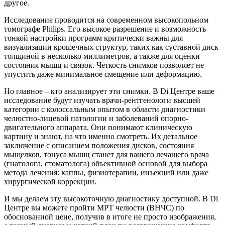
другое.
Исследование проводится на современном высокопольном
томографе Philips. Его высокое разрешение и возможность
тонкой настройки программ критически важны для
визуализации крошечных структур, таких как суставной диск
толщиной в несколько миллиметров, а также для оценки
состояния мышц и связок. Четкость снимков позволяет не
упустить даже минимальное смещение или деформацию.
Но главное – кто анализирует эти снимки. В Di Центре ваше
исследование будут изучать врачи-рентгенологи высшей
категории с колоссальным опытом в области диагностики
челюстно-лицевой патологии и заболеваний опорно-
двигательного аппарата. Они понимают клиническую
картину и знают, на что именно смотреть. Их детальное
заключение с описанием положения дисков, состояния
мыщелков, тонуса мышц станет для вашего лечащего врача
(гнатолога, стоматолога) объективной основой для выбора
метода лечения: каппы, физиотерапии, инъекций или даже
хирургической коррекции.
И мы делаем эту высокоточную диагностику доступной. В Di
Центре вы можете пройти МРТ челюсти (ВНЧС) по
обоснованной цене, получив в итоге не просто изображения,