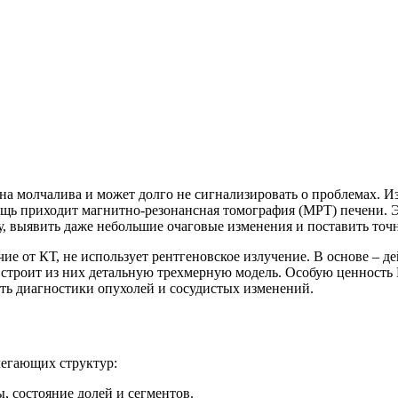
а молчалива и может долго не сигнализировать о проблемах. Из
ощь приходит магнитно-резонансная томография (МРТ) печени. 
ру, выявить даже небольшие очаговые изменения и поставить то
ие от КТ, не использует рентгеновское излучение. В основе – 
 строит из них детальную трехмерную модель. Особую ценность
ть диагностики опухолей и сосудистых изменений.
легающих структур:
, состояние долей и сегментов.