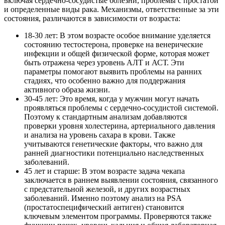
включая сердечно-сосудистые болезни, проблемы с простатой
и определенные виды рака. Механизмы, ответственные за эти
состояния, различаются в зависимости от возраста:
18-30 лет: В этом возрасте особое внимание уделяется
состоянию тестостерона, проверке на венерические
инфекции и общей физической форме, которая может
быть отражена через уровень АЛТ и АСТ. Эти
параметры помогают выявить проблемы на ранних
стадиях, что особенно важно для поддержания
активного образа жизни.
30-45 лет: Это время, когда у мужчин могут начать
проявляться проблемы с сердечно-сосудистой системой.
Поэтому к стандартным анализам добавляются
проверки уровня холестерина, артериального давления
и анализа на уровень сахара в крови. Также
учитываются генетические факторы, что важно для
ранней диагностики потенциально наследственных
заболеваний.
45 лет и старше: В этом возрасте задача чекапа
заключается в раннем выявлении состояния, связанного
с предстательной железой, и других возрастных
заболеваний. Именно поэтому анализ на PSA
(простатоспецифический антиген) становится
ключевым элементом программы. Проверяются также