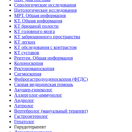
Серологические исследования
Цитологические исследования
МРТ. Общая информация
КТ. Общая информация
КТ брюшной полости
КТ головного мозга
КТ забрюшинного пространства
КТ легких
КТ обследования с контрастом
КТ суставов
Рентген. Общая информация
Колоноскопия
Ректороманоскопия
Сигмоскопия
Фиброгастродуоденоскопия (ФГДС)
Скорая медицинская помощь
Акушер-гинеколог
Аллерголог-иммунолог
Андролог
Артролог
Вертебролог (мануальный терапевт)
Гастроэнтеролог
Гепатолог
Гирудотерапевт