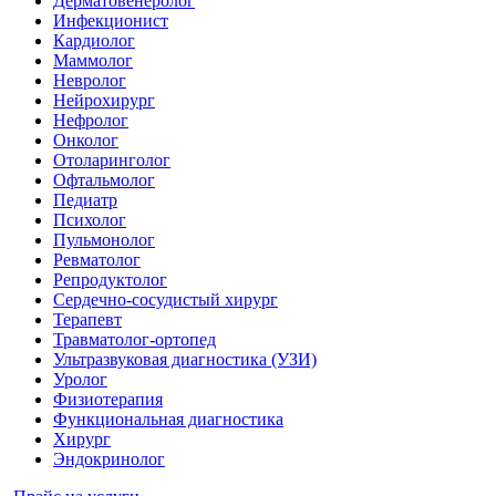
Дерматовенеролог
Инфекционист
Кардиолог
Маммолог
Невролог
Нейрохирург
Нефролог
Онколог
Отоларинголог
Офтальмолог
Педиатр
Психолог
Пульмонолог
Ревматолог
Репродуктолог
Сердечно-сосудистый хирург
Терапевт
Травматолог-ортопед
Ультразвуковая диагностика (УЗИ)
Уролог
Физиотерапия
Функциональная диагностика
Хирург
Эндокринолог