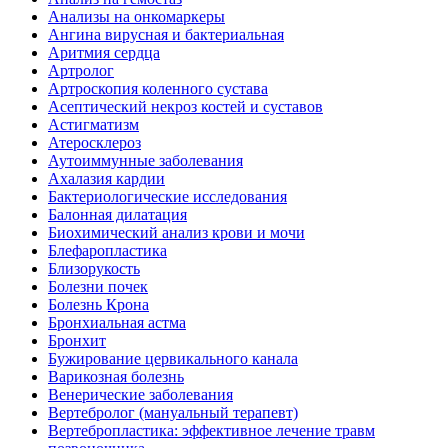
Анализы на онкомаркеры
Ангина вирусная и бактериальная
Аритмия сердца
Артролог
Артроскопия коленного сустава
Асептический некроз костей и суставов
Астигматизм
Атеросклероз
Аутоиммунные заболевания
Ахалазия кардии
Бактериологические исследования
Балонная дилатация
Биохимический анализ крови и мочи
Блефаропластика
Близорукость
Болезни почек
Болезнь Крона
Бронхиальная астма
Бронхит
Бужирование цервикального канала
Варикозная болезнь
Венерические заболевания
Вертебролог (мануальный терапевт)
Вертебропластика: эффективное лечение травм