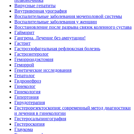
позвоночника
Вирусные гепатиты
Внутривенная урография
Воспалительные заболевания мочеполовой системы
Воспалительные заболевания у женщин
Восстановление после разрыва связок коленного сустава
Гайморит
Гангрена. Лечение без ампутации!
Гастрит
Гастроэзофагеальная рефлюксная болезнь
Гастроэнтеролог
Геморроидэктомия
Геморрой
Генетические исследования
Гепатолог
Гидронефроз
Гинеколог
Гинекология
Гипертония
Гирудотерапия
Гистерорезектоскопия: современный метод диагностики
и лечения в гинекологии
Гистеросальпингография
Гистероскопия
Глаукома