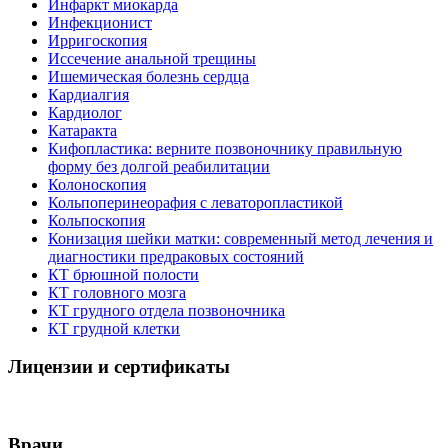
Инфаркт миокарда
Инфекционист
Ирригоскопия
Иссечение анальной трещины
Ишемическая болезнь сердца
Кардиалгия
Кардиолог
Катаракта
Кифопластика: верните позвоночнику правильную
форму без долгой реабилитации
Колоноскопия
Кольпоперинеорафия с леваторопластикой
Кольпоскопия
Конизация шейки матки: современный метод лечения и
диагностики предраковых состояний
КТ брюшной полости
КТ головного мозга
КТ грудного отдела позвоночника
КТ грудной клетки
Лицензии и сертификаты
Врачи