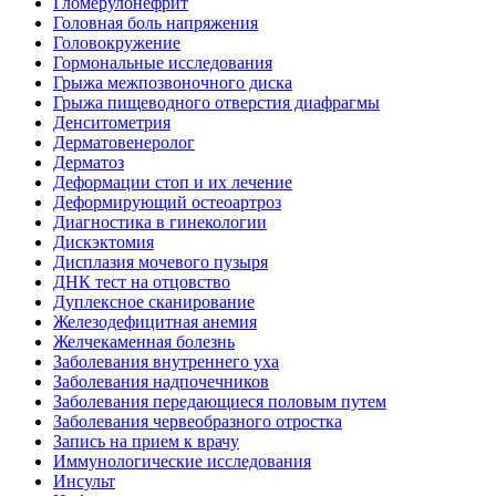
Гломерулонефрит
Головная боль напряжения
Головокружение
Гормональные исследования
Грыжа межпозвоночного диска
Грыжа пищеводного отверстия диафрагмы
Денситометрия
Дерматовенеролог
Дерматоз
Деформации стоп и их лечение
Деформирующий остеоартроз
Диагностика в гинекологии
Дискэктомия
Дисплазия мочевого пузыря
ДНК тест на отцовство
Дуплексное сканирование
Железодефицитная анемия
Желчекаменная болезнь
Заболевания внутреннего уха
Заболевания надпочечников
Заболевания передающиеся половым путем
Заболевания червеобразного отростка
Запись на прием к врачу
Иммунологические исследования
Инсульт