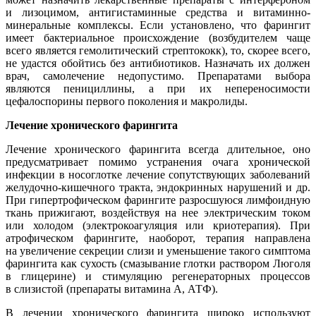
и лизоцимом, антигистаминные средства и витаминно-
минеральные комплексы. Если установлено, что фарингит
имеет бактериальное происхождение (возбудителем чаще
всего является гемолитический стрептококк), то, скорее всего,
не удастся обойтись без антибиотиков. Назначать их должен
врач, самолечение недопустимо. Препаратами выбора
являются пенициллины, а при их непереносимости
цефалоспорины первого поколения и макролиды.
Лечение хронического фарингита
Лечение хронического фарингита всегда длительное, оно
предусматривает помимо устранения очага хронической
инфекции в носоглотке лечение сопутствующих заболеваний
желудочно-кишечного тракта, эндокринных нарушений и др.
При гипертрофическом фарингите разросшуюся лимфоидную
ткань прижигают, воздействуя на нее электрическим током
или холодом (электрокоагуляция или криотерапия). При
атрофическом фарингите, наоборот, терапия направлена
на увеличение секреции слизи и уменьшение такого симптома
фарингита как сухость (смазывание глотки раствором Люголя
в глицерине) и стимуляцию регенераторных процессов
в слизистой (препараты витамина А, АТФ).
В лечении хронического фарингита широко используют