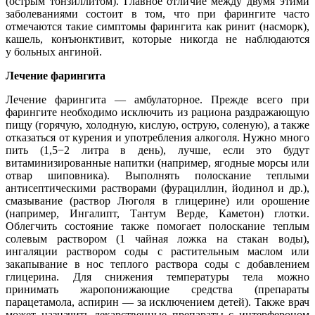
(острым тонзиллитом). Главное отличие между двумя этими
заболеваниями состоит в том, что при фарингите часто
отмечаются такие симптомы фарингита как ринит (насморк),
кашель, конъюнктивит, которые никогда не наблюдаются
у больных ангиной.
Лечение фарингита
Лечение фарингита — амбулаторное. Прежде всего при
фарингите необходимо исключить из рациона раздражающую
пищу (горячую, холодную, кислую, острую, соленую), а также
отказаться от курения и употребления алкоголя. Нужно много
пить (1,5−2 литра в день), лучше, если это будут
витаминизированные напитки (например, ягодные морсы или
отвар шиповника). Выполнять полоскание теплыми
антисептическими растворами (фурациллин, йодинол и др.),
смазывание (раствор Люголя в глицерине) или орошение
(например, Ингалипт, Тантум Верде, Каметон) глотки.
Облегчить состояние также помогает полоскание теплым
солевым раствором (1 чайная ложка на стакан воды),
ингаляции раствором соды с растительным маслом или
закапывание в нос теплого раствора соды с добавлением
глицерина. Для снижения температуры тела можно
принимать жаропонижающие средства (препараты
парацетамола, аспирин — за исключением детей). Также врач
может назначить лекарственные препараты с интерфероном