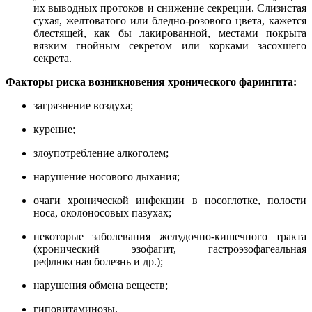
их выводных протоков и снижение секреции. Слизистая
сухая, желтоватого или бледно-розового цвета, кажется
блестящей, как бы лакированной, местами покрыта
вязким гнойным секретом или корками засохшего
секрета.
Факторы риска возникновения хронического фарингита:
загрязнение воздуха;
курение;
злоупотребление алкоголем;
нарушение носового дыхания;
очаги хронической инфекции в носоглотке, полости
носа, околоносовых пазухах;
некоторые заболевания желудочно-кишечного тракта
(хронический эзофагит, гастроэзофагеальная
рефлюксная болезнь и др.);
нарушения обмена веществ;
гиповитаминозы.