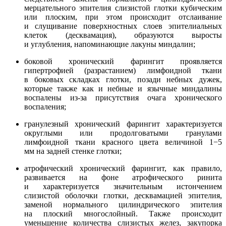
мерцательного эпителия слизистой глотки кубическим
или плоским, при этом происходит отслаивание
и слущивание поверхностных слоев эпителиальных
клеток (десквамация), образуются выросты
и углубления, напоминающие лакуны миндалин;
боковой хронический фарингит проявляется
гипертрофией (разрастанием) лимфоидной ткани
в боковых складках глотки, позади небных дужек,
которые также как и небные и язычные миндалины
воспалены из-за присутствия очага хронического
воспаления;
гранулезный хронический фарингит характеризуется
округлыми или продолговатыми гранулами
лимфоидной ткани красного цвета величиной 1−5
мм на задней стенке глотки;
атрофический хронический фарингит, как правило,
развивается на фоне атрофического ринита
и характеризуется значительным истончением
слизистой оболочки глотки, десквамацией эпителия,
заменой нормального цилиндрического эпителия
на плоский многослойный. Также происходит
уменьшение количества слизистых желез, закупорка