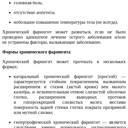
головная боль;
отсутствие аппетита;
небольшое повышение температуры тела (не всегда).
Хронический фарингит может развиться, если не было
проведено адекватное лечение острого заболевания и/или
не устранены факторы, вызывающие заболевание.
Формы хронического фарингита
Хронический фарингит может протекать в нескольких
формах:
катаральный хронический фарингит (простой) —
характеризуется стойким покраснением, вызванным
расширением и стазом (застой крови) вен малого
калибра, и незначительным отеком слизистой оболочки
глотки, расширением выводных протоков
и гиперсекрецией слизистых желез; местами
поверхность задней стенки глотки покрыта прозрачной
или мутной слизью;
гипертрофический хронический фарингит —
является
следствием замены нормального цилиндрического