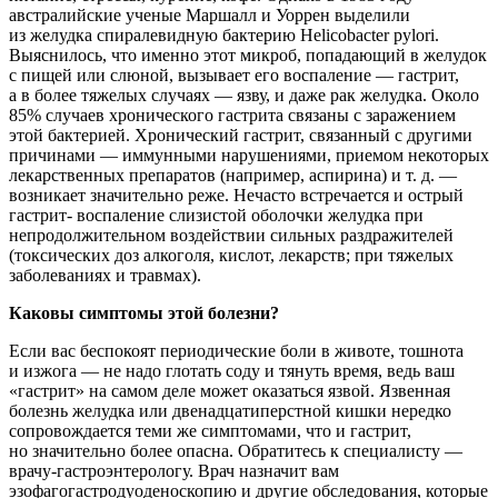
австралийские ученые Маршалл и Уоррен выделили
из желудка спиралевидную бактерию Helicobacter pylori.
Выяснилось, что именно этот микроб, попадающий в желудок
с пищей или слюной, вызывает его воспаление — гастрит,
а в более тяжелых случаях — язву, и даже рак желудка. Около
85% случаев хронического гастрита связаны с заражением
этой бактерией. Хронический гастрит, связанный с другими
причинами — иммунными нарушениями, приемом некоторых
лекарственных препаратов (например, аспирина)
и т. д.
—
возникает значительно реже. Нечасто встречается и острый
гастрит- воспаление слизистой оболочки желудка при
непродолжительном воздействии сильных раздражителей
(токсических доз алкоголя, кислот, лекарств; при тяжелых
заболеваниях и травмах).
Каковы симптомы этой болезни?
Если вас беспокоят периодические боли в животе, тошнота
и изжога — не надо глотать соду и тянуть время, ведь ваш
«гастрит» на самом деле может оказаться язвой. Язвенная
болезнь желудка или двенадцатиперстной кишки нередко
сопровождается теми же симптомами, что и гастрит,
но значительно более опасна. Обратитесь к специалисту —
врачу-гастроэнтерологу. Врач назначит вам
эзофагогастродуоденоскопию и другие обследования, которые