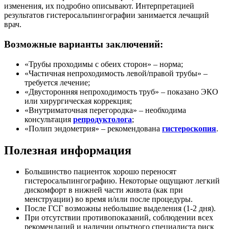
изменения, их подробно описывают. Интерпретацией
результатов гистеросальпингографии занимается лечащий
врач.
Возможные варианты заключений:
«Трубы проходимы с обеих сторон» – норма;
«Частичная непроходимость левой/правой трубы» –
требуется лечение;
«Двусторонняя непроходимость труб» – показано ЭКО
или хирургическая коррекция;
«Внутриматочная перегородка» – необходима
консультация
репродуктолога
;
«Полип эндометрия» – рекомендована
гистероскопия
.
Полезная информация
Большинство пациенток хорошо переносят
гистеросальпингографию. Некоторые ощущают легкий
дискомфорт в нижней части живота (как при
менструации) во время и/или после процедуры.
После ГСГ возможны небольшие выделения (1-2 дня).
При отсутствии противопоказаний, соблюдении всех
рекомендаций и наличии опытного специалиста риск