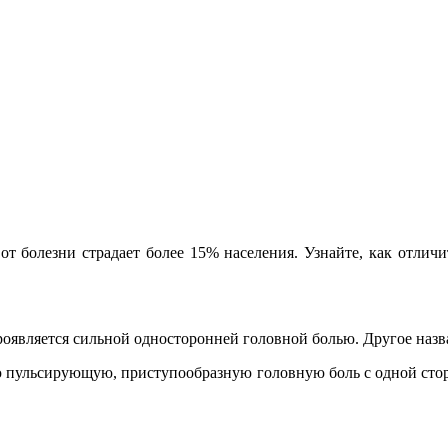
т болезни страдает более 15% населения. Узнайте, как отличит
роявляется сильной односторонней головной болью. Другое наз
 пульсирующую, приступообразную головную боль с одной стор