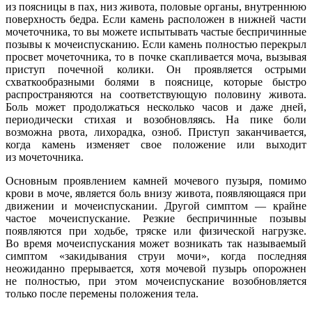
из поясницы в пах, низ живота, половые органы, внутреннюю
поверхность бедра. Если камень расположен в нижней части
мочеточника, то вы можете испытывать частые беспричинные
позывы к мочеиспусканию. Если камень полностью перекрыл
просвет мочеточника, то в почке скапливается моча, вызывая
приступ почечной колики. Он проявляется острыми
схваткообразными болями в пояснице, которые быстро
распространяются на соответствующую половину живота.
Боль может продолжаться несколько часов и даже дней,
периодически стихая и возобновляясь. На пике боли
возможна рвота, лихорадка, озноб. Приступ заканчивается,
когда камень изменяет свое положение или выходит
из мочеточника.
Основным проявлением камней мочевого пузыря, помимо
крови в моче, является боль внизу живота, появляющаяся при
движении и мочеиспускании. Другой симптом — крайне
частое мочеиспускание. Резкие беспричинные позывы
появляются при ходьбе, тряске или физической нагрузке.
Во время мочеиспускания может возникать так называемый
симптом «закидывания струи мочи», когда последняя
неожиданно прерывается, хотя мочевой пузырь опорожнен
не полностью, при этом мочеиспускание возобновляется
только после перемены положения тела.