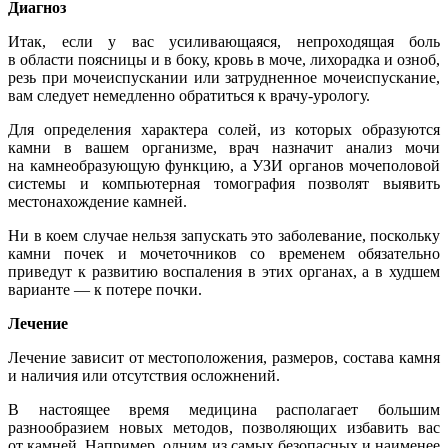
Диагноз
Итак, если у вас усиливающаяся, непроходящая боль
в области поясницы и в боку, кровь в моче, лихорадка и озноб,
резь при мочеиспускании или затрудненное мочеиспускание,
вам следует немедленно обратиться к врачу-урологу.
Для определения характера солей, из которых образуются
камни в вашем организме, врач назначит анализ мочи
на камнеобразующую функцию, а УЗИ органов мочеполовой
системы и компьютерная томография позволят выявить
местонахождение камней.
Ни в коем случае нельзя запускать это заболевание, поскольку
камни почек и мочеточников со временем обязательно
приведут к развитию воспаления в этих органах, а в худшем
варианте — к потере почки.
Лечение
Лечение зависит от местоположения, размеров, состава камня
и наличия или отсутствия осложнений.
В настоящее время медицина располагает большим
разнообразием новых методов, позволяющих избавить вас
от камней. Например, одним из самых безопасных и наименее