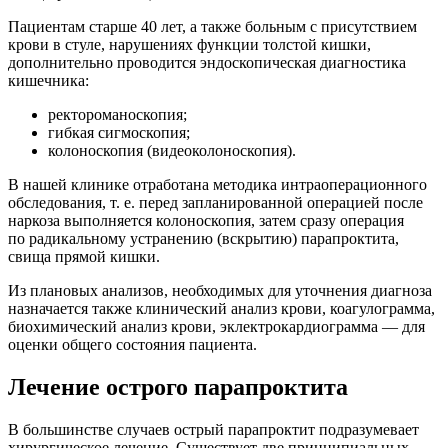
Пациентам старше 40 лет, а также больным с присутствием
крови в стуле, нарушениях функции толстой кишки,
дополнительно проводится эндоскопическая диагностика
кишечника:
ректороманоскопия;
гибкая сигмоскопия;
колоноскопия (видеоколоноскопия).
В нашей клинике отработана методика интраоперационного
обследования,
т. е.
перед запланированной операцией после
наркоза выполняется колоноскопия, затем сразу операция
по радикальному устранению (вскрытию) парапроктита,
свища прямой кишки.
Из плановых анализов, необходимых для уточнения диагноза
назначается также клинический анализ крови, коагулограмма,
биохимический анализ крови, эклектрокардиограмма — для
оценки общего состояния пациента.
Лечение острого парапроктита
В большинстве случаев острый парапроктит подразумевает
хирургическое лечение. Существует две принципиальных