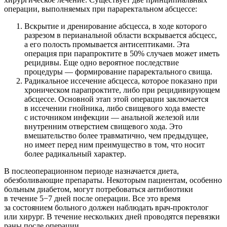
операции, выполняемых при параректальном абсцессе:
Вскрытие и дренирование абсцесса, в ходе которого
разрезом в перианальной области вскрывается абсцесс,
а его полость промывается антисептиками. Эта
операция при парапроктите в 50% случаев может иметь
рецидивы. Еще одно вероятное последствие
процедуры — формирование параректального свища.
Радикальное иссечение абсцесса, которое показано при
хроническом парапроктите, либо при рецидивирующем
абсцессе. Основной этап этой операции заключается
в иссечении гнойника, либо свищевого хода вместе
с источником инфекции — анальной железой или
внутренним отверстием свищевого хода. Это
вмешательство более травматично, чем предыдущее,
но имеет перед ним преимущество в том, что носит
более радикальный характер.
В послеоперационном периоде назначается диета,
обезболивающие препараты. Некоторым пациентам, особенно
больным диабетом, могут потребоваться антибиотики
в течение 5−7 дней после операции. Все это время
за состоянием больного должен наблюдать врач-проктолог
или хирург. В течение нескольких дней проводятся перевязки
раны после операции.