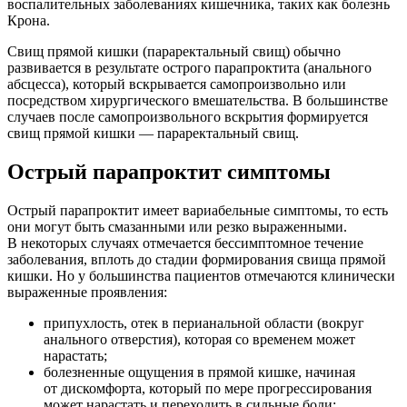
воспалительных заболеваниях кишечника, таких как болезнь
Крона.
Свищ прямой кишки (параректальный свищ) обычно
развивается в результате острого парапроктита (анального
абсцесса), который вскрывается самопроизвольно или
посредством хирургического вмешательства. В большинстве
случаев после самопроизвольного вскрытия формируется
свищ прямой кишки — параректальный свищ.
Острый парапроктит симптомы
Острый парапроктит имеет вариабельные симптомы, то есть
они могут быть смазанными или резко выраженными.
В некоторых случаях отмечается бессимптомное течение
заболевания, вплоть до стадии формирования свища прямой
кишки. Но у большинства пациентов отмечаются клинически
выраженные проявления:
припухлость, отек в перианальной области (вокруг
анального отверстия), которая со временем может
нарастать;
болезненные ощущения в прямой кишке, начиная
от дискомфорта, который по мере прогрессирования
может нарастать и переходить в сильные боли;