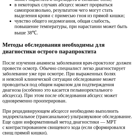
в некоторых случаях абсцесс может прорваться
самопроизвольно, результатом чего могут стать
выделения крови с примесью гноя из прямой кишки;
чувство общего недомогания, общая слабость,
повышение температуры, при нарастании может быть
выше 38℃.
Методы обследования необходимы для
диагностики острого парапроктита
После изучения анамнеза заболевания врач-проктолог должен
провести осмотр. Обычно специалист легко диагностирует
заболевание уже при осмотре. При выраженных болях
и неясной клинической ситуации обследование может
проводиться под общим наркозом для подтверждения
диагноза (особенно это касается пельвиоректального
абсцесса). При этом после обследования абсцесс может
одновременно прооперирован.
При рецидивирующем абсцессе необходимо выполнить
эндоректальное (трансанальное) ультразвуковое обследование.
Еще один информативный метод диагностики — МРТ
с контрастированием свищевого хода (если сформировался
свищ прямой кишки).