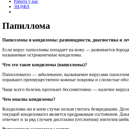
Работа у нас
3НДФЛ
Папиллома
Папилломы и кондиломы: разновидности, диагностика и ле
Если вирус папилломы попадает на кожу — развивается бородав
называемые остроконечные кондиломы.
Что это такое кондиломы (папилломы)?
Папилломатоз — заболевание, вызываемое вирусами папилломы 
поражают преимущественно кожные покровы и слизистые оболо
Чаще всего болезнь протекает бессимптомно — наличие вируса 
Чем опасны кондиломы?
Кондиломы ни в коем случае нельзя считать безвредными. Дело 
текущий кондиломатоз является предраковым состоянием. Доказ
отвечает и за ряд случаев дисплазии (отслоения) эпителия шейк