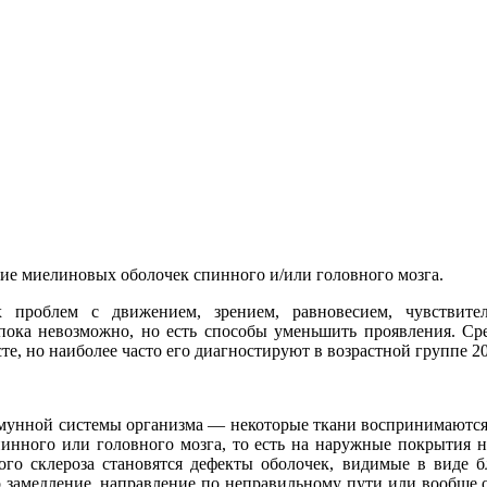
ние миелиновых оболочек спинного и/или головного мозга.
проблем с движением, зрением, равновесием, чувствител
ока невозможно, но есть способы уменьшить проявления. Ср
е, но наиболее часто его диагностируют в возрастной группе 20
ммунной системы организма — некоторые ткани воспринимаются
инного или головного мозга, то есть на наружные покрытия н
нного склероза становятся дефекты оболочек, видимые в виде
 замедление, направление по неправильному пути или вообще о