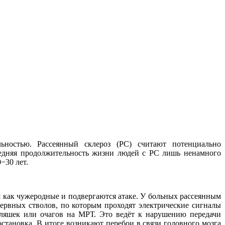
ьностью. Рассеянный склероз (РС) считают потенциально
едняя продолжительность жизни людей с РС лишь ненамного
−30 лет.
 как чужеродные и подвергаются атаке. У больных рассеянным
ервных стволов, по которым проходят электрические сигналы
 бляшек или очагов на МРТ. Это ведёт к нарушению передачи
становка. В итоге возникают перебои в связи головного мозга