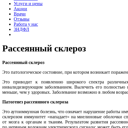
Услуги и цены
Акции
Врачи
Отзывы
Работа у нас
3НДФЛ
Рассеянный склероз
Рассеянный склероз
Это патологическое состояние, при котором возникает пораже
Это приводит к появлению широкого спектра различных 
инвалидизирующим заболеванием. Вылечить его полностью п
меньше, чем у здоровых. Заболевание возможно в любом возраст
Патогенез рассеянного склероза
Это аутоиммунная болезнь, что означает нарушение работы и
склерозом иммунитет «нападает» на миелиновые оболочки сп
от мозга к органам и тканям. Результатом развития рассея
по нервным волокнам электрического сигнала: может быть его