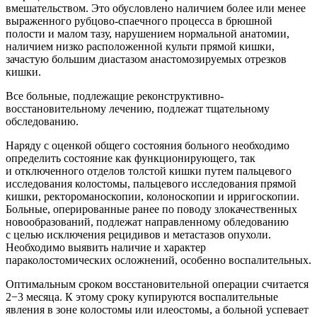
вмешательством. Это обусловлено наличием более или менее
выраженного рубцово-спаечного процесса в брюшной
полости и малом тазу, нарушением нормальной анатомии,
наличием низко расположенной культи прямой кишки,
зачастую большим диастазом анастомозируемых отрезков
кишки.
Все больные, подлежащие реконструктивно-
восстановительному лечению, подлежат тщательному
обследованию.
Наряду с оценкой общего состояния больного необходимо
определить состояние как функционирующего, так
и отключенного отделов толстой кишки путем пальцевого
исследования колостомы, пальцевого исследования прямой
кишки, ректороманоскопии, колоноскопии и ирригоскопии.
Больные, оперированные ранее по поводу злокачественных
новообразований, подлежат направленному обледованию
с целью исключения рецидивов и метастазов опухоли.
Необходимо выявить наличие и характер
параколостомических осложнений, особенно воспалительных.
Оптимальным сроком восстановительной операции считается
2−3 месяца. К этому сроку купируются воспалительные
явления в зоне колостомы или илеостомы, а больной успевает