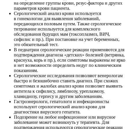
на определение группы крови, резус-фактора и других
параметров крови пациента.
Серологический анализ крови используется
в гинекологии для выявления заболеваний,
передающихся половым путем. Также серологическое
титрование используется для комплексного
обследования будущих мам (токсоплазмоз, ВИЧ,
сифилис и пр.). При постановке на учет беременных,
это обязательный тест.
В педиатрии серологические реакции применяются для
подтверждения диагноза «детских» болезней (ветрянка,
краснуха, корь и пр.), если симптомы выражены не ярко
и нет возможности определить недуг по клиническим
показаниям.
Серологические исследования позволяют венерологам
быстро и безошибочно ставить диагноз. При схожих
симптомах и жалобах анализ крови позволяет выявить
антитела к сифилису, лямблиозу, уреплазмозу,
хламидиозу, герпесу и другим заболеваниям.
Гастроэнерологи, гепатологи и инфекционисты
используют серологический анализ крови для
диагностики вирусного гепатита.
Подозрение на любое инфекционное или вирусное
заболевание может возникнуть у терапевта. Для
подтверждения используются серологические реакции