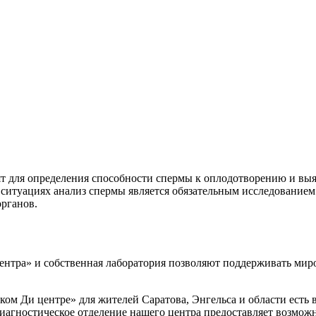
ят для определения способности спермы к оплодотворению и вы
 ситуациях анализ спермы является обязательным исследование
рганов.
тра» и собственная лаборатория позволяют поддерживать миро
ом Ди центре» для жителей Саратова, Энгельса и области есть 
Диагностическое отделение нашего центра предоставляет возмож