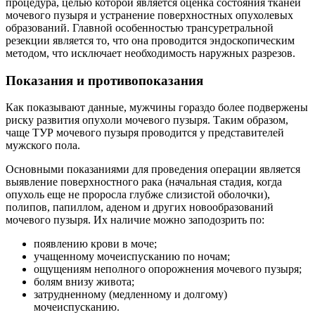
процедура, целью которой является оценка состояния тканей
мочевого пузыря и устранение поверхностных опухолевых
образований. Главной особенностью трансуретральной
резекции является то, что она проводится эндоскопическим
методом, что исключает необходимость наружных разрезов.
Показания и противопоказания
Как показывают данные, мужчины гораздо более подвержены
риску развития опухоли мочевого пузыря. Таким образом,
чаще ТУР мочевого пузыря проводится у представителей
мужского пола.
Основными показаниями для проведения операции является
выявление поверхностного рака (начальная стадия, когда
опухоль еще не проросла глубже слизистой оболочки),
полипов, папиллом, аденом и других новообразований
мочевого пузыря. Их наличие можно заподозрить по:
появлению крови в моче;
учащенному мочеиспусканию по ночам;
ощущениям неполного опорожнения мочевого пузыря;
болям внизу живота;
затрудненному (медленному и долгому)
мочеиспусканию.