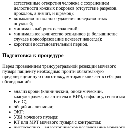
естественные отверстия человека с сохранением
целостности кожных покровов (отсутствие разрезов,
проколов, а значит, и шрамов);
возможность полного удаления поверхностных
опухолей;
минимальный риск осложнений;
минимальное количество рецидивов (в большинстве
случаев новообразование исчезает навсегда);
короткий восстановительный период.
Подготовка к процедуре
Перед проведением трансуретральной резекции мочевого
пузыря пациенту необходимо пройти обязательную
предоперационную подготовку, которая включает в себя ряд
обследований:
анализ крови (клинический, биохимический,
коагулограмма, на антитела к ВИЧ, сифилису, гепатитам
В и С);
общий анализ мочи;
ЭКГ;
УЗИ мочевого пузыря;
КТ или МРТ мочевого пузыря с контрастом;
цистоскопию – эндоскопическое исследование мочевого