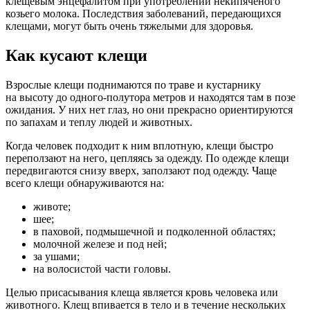
клещевым энцефалитом при употреблении некипяченого
козьего молока. Последствия заболеваний, передающихся
клещами, могут быть очень тяжелыми для здоровья.
Как кусают клещи
Взрослые клещи поднимаются по траве и кустарнику
на высоту до одного-полутора метров и находятся там в позе
ожидания. У них нет глаз, но они прекрасно ориентируются
по запахам и теплу людей и животных.
Когда человек подходит к ним вплотную, клещи быстро
переползают на него, цепляясь за одежду. По одежде клещи
передвигаются снизу вверх, заползают под одежду. Чаще
всего клещи обнаруживаются на:
животе;
шее;
в паховой, подмышечной и подколенной областях;
молочной железе и под ней;
за ушами;
на волосистой части головы.
Целью присасывания клеща является кровь человека или
животного. Клещ впивается в тело и в течение нескольких