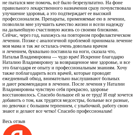
не пытался мне помочь, всё было безрезультатно. На фоне
правильного лекарственного назначения сразу почувствовала
улучшение здоровья, а это подтверждает ее высокий
профессионализм. Препараты, применяемые ею в лечении,
позволили мне улучшить качество жизни и всели надежду
на дальнейшую счастливую жизнь со своими близкими.
Сейчас, через год, нахожусь на повторном профилактическом
лечении. Позже с аналогичной проблемой принимала лечение
моя мама и так же осталась очень довольна врачом
и лечением, буквально поставила на ноги, сказала что,
Наталья Владимировна — чудо врач! Искренне благодарю
Наталию Владимировну за возвращенное мне здоровье, и все
это благодаря ее опыту и профессиональным знаниям. Хочу
также поблагодарить всех врачей, которые проводят
ежедневный обход, внимательно выслушивают больных
и дают рекомендации в лечении. После лечения у Наталии
Владимировны чувствую себя прекрасно, здоровье
восстановилось. Спасибо большое ей за ее труд! И ещё хочется
добавить о том, как трудятся медсестры, больные все разные,
но девочки с большим терпением, с улыбочкой, работу свою
знают и делают все четко! Спасибо профессионалам!
Весь отзыв