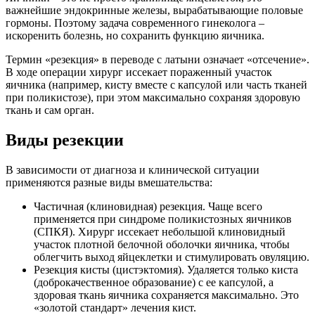
важнейшие эндокринные железы, вырабатывающие половые
гормоны. Поэтому задача современного гинеколога –
искоренить болезнь, но сохранить функцию яичника.
Термин «резекция» в переводе с латыни означает «отсечение».
В ходе операции хирург иссекает пораженный участок
яичника (например, кисту вместе с капсулой или часть тканей
при поликистозе), при этом максимально сохраняя здоровую
ткань и сам орган.
Виды резекции
В зависимости от диагноза и клинической ситуации
применяются разные виды вмешательства:
Частичная (клиновидная) резекция. Чаще всего
применяется при синдроме поликистозных яичников
(СПКЯ). Хирург иссекает небольшой клиновидный
участок плотной белочной оболочки яичника, чтобы
облегчить выход яйцеклетки и стимулировать овуляцию.
Резекция кисты (цистэктомия). Удаляется только киста
(доброкачественное образование) с ее капсулой, а
здоровая ткань яичника сохраняется максимально. Это
«золотой стандарт» лечения кист.